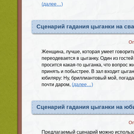
(далее…)
Сценарий гадания цыганки на св
Оп
Женщина, лучше, которая умеет говорить
переодевается в цыганку. Один из гостей
просится какая-то цыганка, что вопрос ж
принять и побыстрее. В зал входит цыган
юбиляру: Ну, бриллиантовый мой, погада
почти даром,
(далее…)
Сценарий гадания цыганки на юб
Оп
Предлагаемый сценарий можно использо