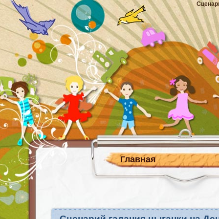
Сценар
Главная
Сценарий гадания цыганки на Де