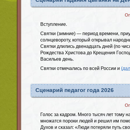
Оп
Вступление.
Святки (зимние) — период времени, при
солнцевороту, который открывал народн
Святки длились двенадцать дней (по числ
Рождества Христова до Крещения Господ
Васильев день.
Святки отмечались по всей России и
(да
Сценарий педагог года 2026
Оп
Голос за кадром. Много тысяч лет тому на
множатся пороки людей и решил им помо
Духов и сказал: «Люди потеряли путь сво