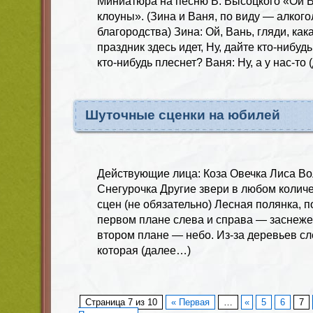
Миниатюра на песню В. Высоцкого «Ой Ва
клоуны». (Зина и Ваня, по виду — алкого
благородства) Зина: Ой, Вань, гляди, как
праздник здесь идет, Ну, дайте кто-нибуд
кто-нибудь плеснет? Ваня: Ну, а у нас-то
Шуточные сценки на юбилей
Действующие лица: Коза Овечка Лиса Во
Снегурочка Другие звери в любом колич
сцен (не обязательно) Лесная полянка, 
первом плане слева и справа — заснеж
втором плане — небо. Из-за деревьев с
которая (далее…)
Страница 7 из 10
« Первая
…
«
5
6
7