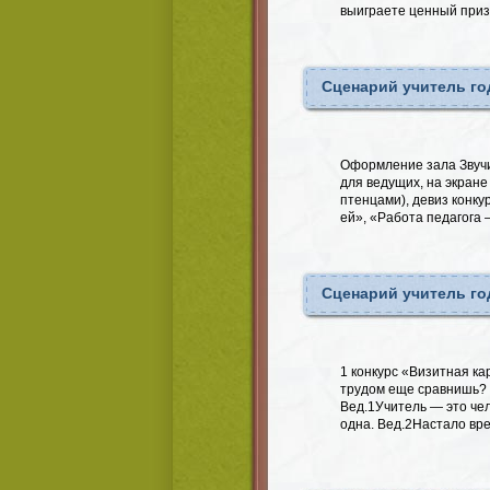
выиграете ценный приз
Сценарий учитель го
Оформление зала Звучи
для ведущих, на экране
птенцами), девиз конку
ей», «Работа педагога 
Сценарий учитель го
1 конкурс «Визитная ка
трудом еще сравнишь? 
Вед.1Учитель — это че
одна. Вед.2Настало вр