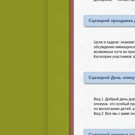
Сценарий праздника 
Цели и задачи: знакомс
обсуждение имеющихся 
возможные пути их пре
Категория участников: 
Сценарий День опеку
Вед.1: Добрый день дор
опекуна- это особый пр
по воспитанию детей, 
Вед.2: Все мы с вами з
Сценарий ученица го