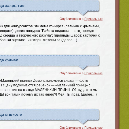
да закрытие
Опубликовано в
Прикольные
 для конкурсантов; эмблема конкурса (пеликан с крыльями,
нцами); девиз конкурса “Работа педагога — это, прежде
д сердца и творческого разума”; гирлянды шаров; карточки с
 бланки оценивания жюри; жетоны за (далее…)
да финал
Опубликовано в
Прикольные
 «Маленький принц» Демонстрируются слады — фото
. Н сцену поднимаются ребенок — «маленький принц» с
/ пение птиц на выход/ МАЛЕНЬКИЙ ПРИНЦ: Ой, куда это мы
Ы вон там и почему их так много?! Фея: Ты прав, (далее…)
да в школе
Опубликовано в
Прикольные