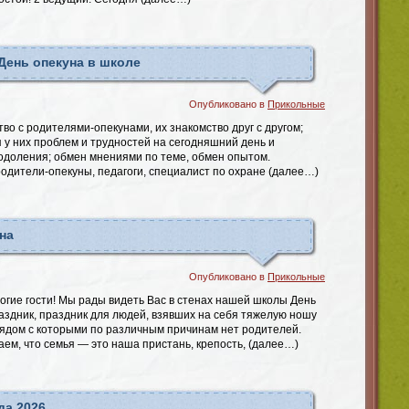
День опекуна в школе
Опубликовано в
Прикольные
тво с родителями-опекунами, их знакомство друг с другом;
у них проблем и трудностей на сегодняшний день и
одоления; обмен мнениями по теме, обмен опытом.
родители-опекуны, педагоги, специалист по охране (далее…)
на
Опубликовано в
Прикольные
огие гости! Мы рады видеть Вас в стенах нашей школы День
аздник, праздник для людей, взявших на себя тяжелую ношу
рядом с которыми по различным причинам нет родителей.
наем, что семья — это наша пристань, крепость, (далее…)
да 2026