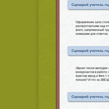
Сценарий учитель го
Оформление зала столик
распростертыми над пте
всего, напряженный тру
номерами для ответов;
Сценарий учитель го
/Звучит песня мелодия
конкурсантов в работе
букетом звезд и Фея./ 
попали? И что за ЗВЕЗД
Сценарий учитель го