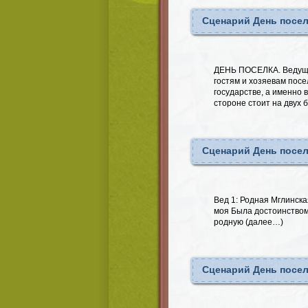
Сценарий День посел
ДЕНЬ ПОСЕЛКА. Ведуща
гостям и хозяевам пос
государстве, а именно в
стороне стоит на двух 
Сценарий День посел
Вед 1: Родная Мглинска
моя Была достоинством 
родную (далее…)
Сценарий День посел