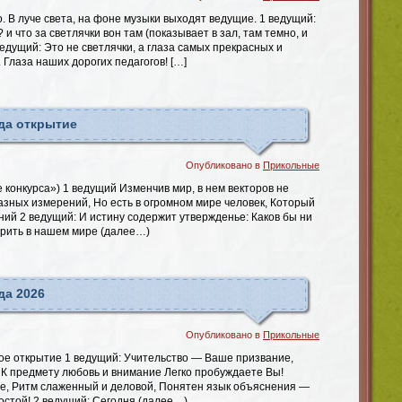
о. В луче света, на фоне музыки выходят ведущие. 1 ведущий:
 и что за светлячки вон там (показывает в зал, там темно, и
ведущий: Это не светлячки, а глаза самых прекрасных и
 Глаза наших дорогих педагогов! […]
да открытие
Опубликовано в
Прикольные
конкурса») 1 ведущий Изменчив мир, в нем векторов не
азных измерений, Но есть в огромном мире человек, Который
ий 2 ведущий: И истину содержит утвержденье: Каков бы ни
ерить в нашем мире (далее…)
да 2026
Опубликовано в
Прикольные
ное открытие 1 ведущий: Учительство — Ваше призвание,
 К предмету любовь и внимание Легко пробуждаете Вы!
ье, Ритм слаженный и деловой, Понятен язык объяснения —
остой! 2 ведущий: Сегодня (далее…)