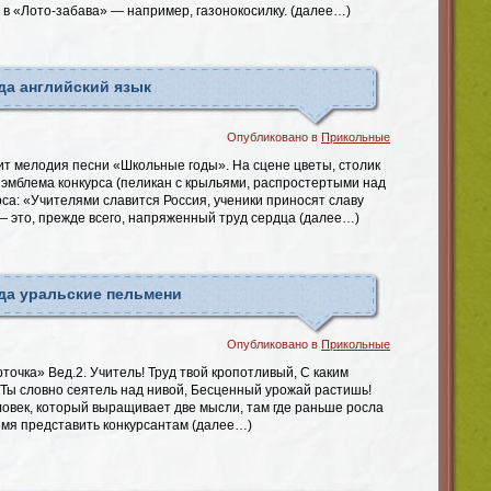
 в «Лото-забава» — например, газонокосилку. (далее…)
да английский язык
Опубликовано в
Прикольные
т мелодия песни «Школьные годы». На сцене цветы, столик
 эмблема конкурса (пеликан с крыльями, распростертыми над
рса: «Учителями славится Россия, ученики приносят славу
— это, прежде всего, напряженный труд сердца (далее…)
да уральские пельмени
Опубликовано в
Прикольные
рточка» Вед.2. Учитель! Труд твой кропотливый, С каким
Ты словно сеятель над нивой, Бесценный урожай растишь!
ловек, который выращивает две мысли, там где раньше росла
емя представить конкурсантам (далее…)