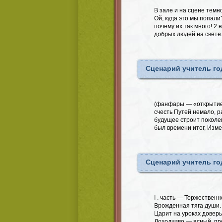
В зале и на сцене темн
Ой, куда это мы попали?
почему их так много! 2 
добрых людей на свете.
Сценарий учитель го
(фанфары — «открытие 
счесть Путей немало, р
будущее строит поколен
был времени итог, Изм
Сценарий учитель го
I . часть — Торжествен
Врожденная тяга души.
Царит на уроках довер
Доходчиво — ясный, пр