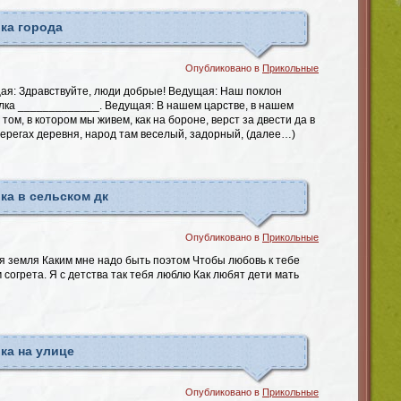
ка города
Опубликовано в
Прикольные
я: Здравствуйте, люди добрые! Ведущая: Наш поклон
елка _____________. Ведущая: В нашем царстве, в нашем
 том, в котором мы живем, как на бороне, верст за двести да в
берегах деревня, народ там веселый, задорный, (далее…)
ка в сельском дк
Опубликовано в
Прикольные
я земля Каким мне надо быть поэтом Чтобы любовь к тебе
согрета. Я с детства так тебя люблю Как любят дети мать
ка на улице
Опубликовано в
Прикольные