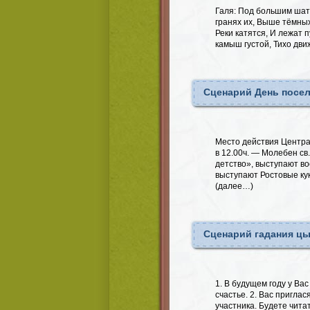
Галя: Под большим шат
гранях их, Выше тёмных
Реки катятся, И лежат 
камыш густой, Тихо дви
Сценарий День посел
Место действия Центра
в 12.00ч. — Молебен св
детство», выступают в
выступают Ростовые ку
(далее…)
Сценарий гадания цы
1. В будущем году у Ва
счастье. 2. Вас пригла
участника. Будете чита