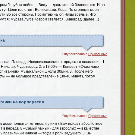
ром Голубых небес — Вижу — даль степей Зеленеется. И на
 туч Цепи гор стоят Великанами. Лера: По степям в моря
пути Во все стороны. Посмотрю на юг: Нивы зрелые, Что
жутся; Мурава лугов Ковром стелется, Виноград (далее…)
ка
Опубликовано в
Прикольные
льная Площадь Новониколаевского городского поселения. 1.
. Николаю Чудотворцу. 2. в 13.00ч. — Концерт «Счастливо
оспитанники Музыкальной школы 30мин. 3. После него
клы — не большое представление (30-40 минут), потом
ганки на корпоратив
Опубликовано в
Прикольные
с в доме появится котенок, и с ним к Вам придет абсолютное
сят в передачу «Самый умный» для взрослых — в качестве
ть правильные книжки — тогда в роли ведущего. 3. Вы