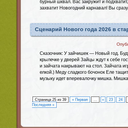
бурный шквал. Вас закружит и подхватит
захватит Новогодний карнавал! Вы сраз
Сценарий Нового года 2026 в ст
Опуб
Сказочник: У зайчишек — Новый год. Буд
крылечке у дверей Зайцы ждут к себе гос
и зайчата накрывают на стол. Зайчата иг
елкой.) Меду сладкого бочонок Еле тащи
музыку идет вперевалочку мишка. Мишка
Страница 25 из 39
« Первая
…
«
23
24
Последняя »