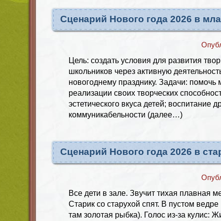
Сценарий Нового года 2026 в мл
Опуб
Цель: создать условия для развития тво
школьников через активную деятельность
новогоднему празднику. Задачи: помочь
реализации своих творческих способност
эстетического вкуса детей; воспитание 
коммуникабельности (далее…)
Сценарий Нового года 2026 в ст
Опуб
Все дети в зале. Звучит тихая плавная м
Старик со старухой спят. В пустом ведре 
там золотая рыбка). Голос из-за кулис: Ж