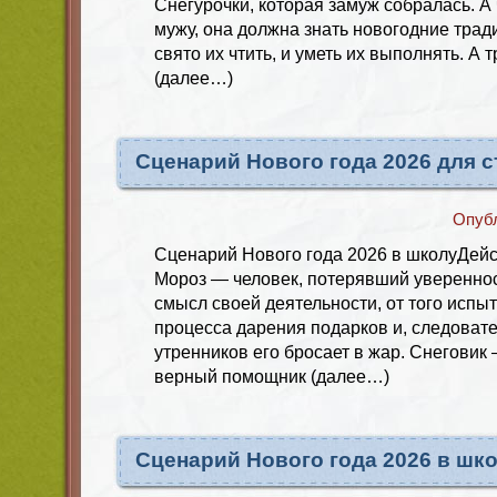
Снегурочки, которая замуж собралась. А
мужу, она должна знать новогодние трад
свято их чтить, и уметь их выполнять. А 
(далее…)
Сценарий Нового года 2026 для 
Опуб
Сценарий Нового года 2026 в школуДей
Мороз — человек, потерявший уверенност
смысл своей деятельности, от того испы
процесса дарения подарков и, следоват
утренников его бросает в жар. Снеговик
верный помощник (далее…)
Сценарий Нового года 2026 в шк