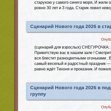
старухою у самого синего моря, И жили 
ровно 30 лет и 3 года. Старик ловил нев
Сценарий Нового года 2026 в ст
Опуб
(сценарий для взрослых) СНЕГУРОЧКА: З
Приветствую вас в нашем зале ! Смотрите
вся блестит разноцветными огоньками . 
самый веселый и радостный праздник — 
равно ждёт Тихоня и проказник. И пожил
Сценарий Нового года 2026 в по
группу
Опуб