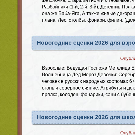
же Елочка, Старший гном и 6 гномиков, Ф
Разбойники (1-й, 2-й, 3-й), Детектив Пэл
она же Баба-Яга, А также живые декорац
плана: Лес, столбы, фонари, филин, (да
Новогодние сценки 2026 для взр
Опубл
Взрослые: Ведущая Госпожа Метелица 
Волшебница Дед Мороз Девочки: Серебр
человек в русских народных костюмах 6
огонь и северное сияние. Атрибуты и де
прялка, колодец, фонарики, сани с бубе
Новогодние сценки 2026 для шко
Опубл