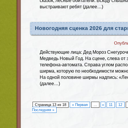
сказок, лесные обитатели. Всюду слышна
выстраивают ребят (далее…)
Новогодняя сценка 2026 для ста
Опубл
Действующие лица: Дед Мороз Снегуроч
Медведь Новый Год. На сцене, слева от 
телефона-автомата. Справа углом расп
ширма, которую по необходимости можно
На одной половине ширмы надпись: «Ле
(далее…)
Страница 13 из 18
« Первая
…
«
11
12
Последняя »