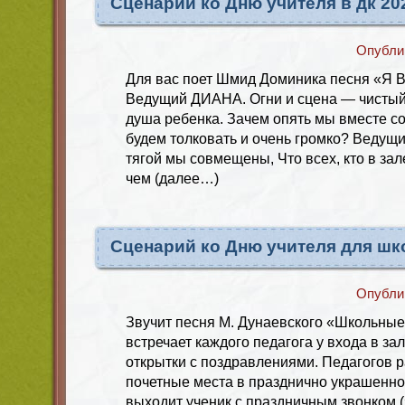
Сценарий ко Дню учителя в дк 20
Опубли
Для вас поет Шмид Доминика песня «Я 
Ведущий ДИАНА. Огни и сцена — чистый 
душа ребенка. Зачем опять мы вместе с
будем толковать и очень громко? Веду
тягой мы совмещены, Что всех, кто в зал
чем (далее…)
Сценарий ко Дню учителя для шк
Опубли
Звучит песня М. Дунаевского «Школьные
встречает каждого педагога у входа в за
открытки с поздравлениями. Педагогов 
почетные места в празднично украшенно
выходит ученик с праздничным звонком (з