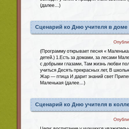
(далее…)
Сценарий ко Дню учителя в доме
Опубли
(Программу открывает песня « Маленька
детей.) 1.Есть за домами, за лесами Мал
с добрыми глазами, Там жизнь любви пол
учиться Десять прекрасных лет, В школь
Жар — птица И дарит знаний свет Припе
Маленькая (далее…)
Сценарий ко Дню учителя в колл
Опубли
Цели: воспитание у учащихся уважитель