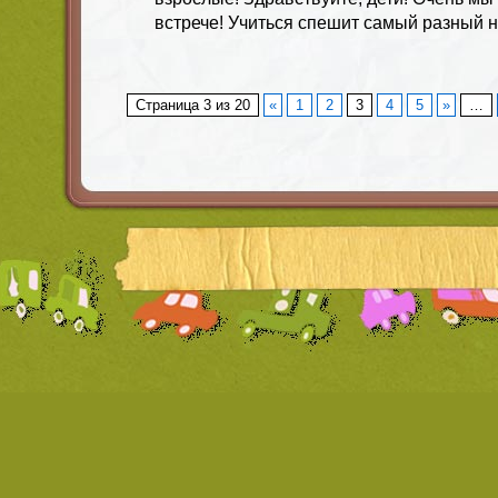
встрече! Учиться спешит самый разный н
Страница 3 из 20
«
1
2
3
4
5
»
…